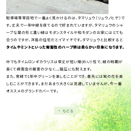
駐車場等草目地で一番よく見かけるのは、タマリュウ（リュウノヒゲ）で
す。丈夫で一年中緑を保てるので好まれていますが、タマリュウのシャ
ープな葉の形と濃い緑はモダンスタイルや和モダンのお家にはとても
合うのですが、洋風の住宅だとイマイチです。タマリュウと比較すると
タイムやミントといった匍匐性のハーブ類は柔らかい印象になります。
中でもタイムロンギカウリスは草丈が短い矮(わい）性で、緑の時期が
長くて病害虫の被害の少なく、。踏圧にも耐えます。
また、常緑で1年中グリーンを楽しむことができ、春先には紫の花を楽
しむことができます。まだあまり大きくは流通していませんが、今一番
オススメのグランドカバーです。
もどる