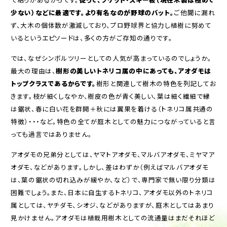
少ない）などに最適です。より有名なのが野球のバット。
ご他聞に漏れ
ず、大木の個体数が激減しており、プロ野球界と協力し植樹に努めて
いるというエピソードは、多くの方がご存知の通りです。
では、なぜシンボルツリーとしての人気が高まっているのでしょうか。
最大の理由は、
樹形の美しいトネリコ属の中にあっても、アオダモは
トップクラスであるからです。
樹形と関連して樹木の特色を列記してお
きます。枝が細くしなやか、樹皮の色が青く美しい、葉は細く繊細で縁
は鋸状、春に白い花を群開＋秋には翼果を着ける（トネリコ属共通の
特徴）・・・など。特色の全てが庭木としての魅力につながっていると言
っても過言ではありません。
アオダモの兄弟分としては、ヤマトアオダモ、マルバアオダモ、ミヤマア
オダモ、などがあります。しかし、差はわずか（例えばマルバアオダモ
は、葉の鋸状の切れ込みが緩やか、など）で、専門家で無い限り分類は
困難でしょう。また、日本に自生するトネリコ、アオダモ以外のトネリコ
属としては、ヤチダモ、シオジ、などがありますが、庭木としてはあまり
見かけません。アオダモは植栽用樹木としての流通量はまだそれほど