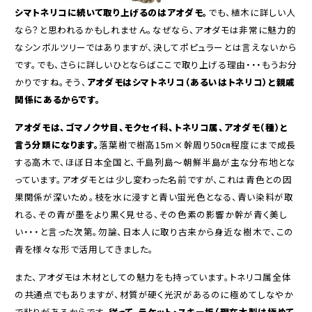
シマトネリコに続いて取り上げるのはアオダモ。
でも、植木に詳しい人
なら？と思われるかもしれません。なぜなら、アオダモは非常に魅力的
なシンボルツリーではありますが、決してポピュラーとは言えないから
です。でも、さらに詳しいひとならばここで取り上げる理由・・・もうお分
かりですね。そう、
アオダモはシマトネリコ（あるいはトネリコ）と親戚
関係にあるからです。
アオダモは、ゴマノクサ目、モクセイ科、トネリコ属、アオダモ（種）と
言う分類になります。
落葉樹で樹高15m×幹周り50㎝程度にまで成長
する高木で、ほぼ日本全国と、千島列島～朝鮮半島が主な分布地とな
っています。アオダモとは少し変わった名前ですが、これは青色との因
果関係が深いため。枝を水に浸すと青い蛍光色となる、青い染料が取
れる、その青が墨をより黒く見せる、その色素の影響か幹が青く美し
い・・・と言った次第。勿論、日本人に取り古来から身近な樹木で、この
青を様々な形で活用してきました。
また、アオダモは木材としての魅力をも持っています。トネリコ属全体
の共通点でもありますが、材質が硬く光沢があるのに極めてしなやか
で粘りがあるからです。
従って、ラケット・スキー板（現在木製は極めて