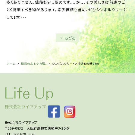
多くありません。値段も少し高めです。しかし、その美しさは前述のご
とく特筆すべき物があります。希少価値も含め、ぜひシンボルツリーと
して1本・・・
もどる
ホーム
>
植栽のよもやま話。
>
シンボルツリー・アオダモの魅力￼
株式会社ライフアップ
〒569-0832 大阪府高槻市唐崎中3-20-5
TEL：072-628-3678