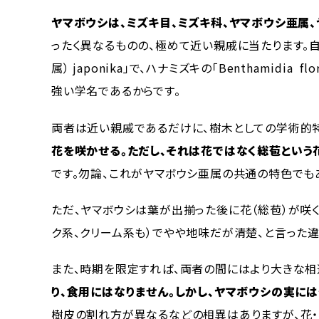
ヤマボウシは、ミズキ目、ミズキ科、ヤマボウシ亜属、
ったく異なるものの、極めて近い親戚に当たります。自生
属） japonika」で、ハナミズキの「Bentham
強い学名であるからです。
両者は近い親戚であるだけに、樹木としての学術的特
花を咲かせる。ただし、それは花ではなく総苞という
です。勿論、これがヤマボウシ亜属の共通の特色でも
ただ、ヤマボウシは葉が出揃った後に花（総苞）が咲
ク系、クリーム系も）でやや地味だが清楚、と言った違
また、時期を限定すれば、両者の間にはより大きな相
り、食用にはなりません。しかし、ヤマボウシの実に
樹皮の割れ方が異なるなどの相異はありますが、花・