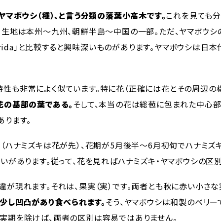
ヤマボウシ（種）、と言う分類の落葉小高木です。
これを見ても分
地は本州～九州、朝鮮半島～中国の一部。ただ、ヤマボウシの学名
idia florida」と比較すると興味深いものがあります。ヤマボウ
性も非常によく似ています。特に花（正確には花とその周辺の構
花の基部の葉である。
そして、本当の花は総苞に包まれた中心部
あります。
く（ハナミズキは花が先）、花期が5月後半～6月初旬でハナミズ
いがあります。従って、花を見ればハナミズキ・ヤマボウシの区
違が現れます。それは、果実（実）です。両者とも秋に赤い小さな
は少し凹凸があり食べられます。
そう、ヤマボウシは和製のベリー
実期を除けば、両者の区別は容易ではありません。