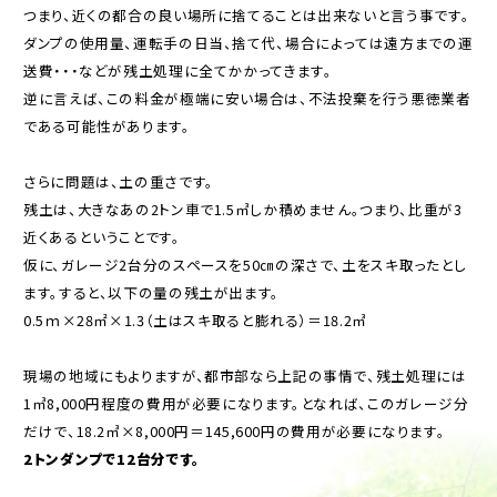
つまり、近くの都合の良い場所に捨てることは出来ないと言う事です。
ダンプの使用量、運転手の日当、捨て代、場合によっては遠方までの運
送費・・・などが残土処理に全てかかってきます。
逆に言えば、この料金が極端に安い場合は、不法投棄を行う悪徳業者
である可能性があります。
さらに問題は、土の重さです。
残土は、大きなあの2トン車で1.5㎥しか積めません。つまり、比重が3
近くあるということです。
仮に、ガレージ2台分のスペースを50㎝の深さで、土をスキ取ったとし
ます。すると、以下の量の残土が出ます。
0.5ｍ×28㎡×1.3（土はスキ取ると膨れる）＝18.2㎥
現場の地域にもよりますが、都市部なら上記の事情で、残土処理には
1㎥8,000円程度の費用が必要になります。となれば、このガレージ分
だけで、18.2㎥×8,000円＝145,600円の費用が必要になります。
2
トンダンプで12台分です。