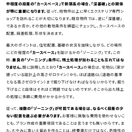
中程度の段差の「カースペース」で新築系の場合、「深基礎」との関係
が特に重要になります。
従って、他物件以上に早くエクステリア専門シ
ョップを訪れることが大切になります。既存物件では、逆に「深基礎」
であるか否か、その他の敷地条件を綿密にチェックし、カースペースの
配置、段差処理、形状を決めます。
最大のポイントは、住宅配置、基礎の状況を加味しながら、どの場所
にどの程度の
「カースペース」
を設けるかの「ゾーニング」です。この
時、
最良の「ゾーニング」条件に、残土処理が加わることも忘れてはな
りません。
既に説明したとおり
「カースペース」
の場合は、宅地GL（家が
建っている設計上の高さゼロライン）から、ほぼ道路GL（道路の基準
となる高さゼロライン）まで掘り下げなければならないからです。掘り
下げること自体はそれほど問題ではないのですが、そこから出た残土
の処理に多額に費用がかかるからです。
従って、
複数の「ゾーニング」が可能である場合は、なるべく段差の少
ない配置を選ぶ必要があります。
お客様に無駄な費用を使わせないこ
とも、プラン作成の重要項目であることは言うまでも無いからです。ま
た、むやみに高い土留めを作ることは、経費面だけではなく、危険性の