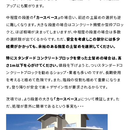
アップにも繋がります。
中程度の段差の
「カースペース」
の場合い、前述の土留めの選択も逆
に難しくなります。大きな段差の場合はコンクリート擁壁か型枠ブロッ
クと、ほぼ相場が決まってしまいますが、中程度の段差の場合は多数
の選択肢が出てくるからです。ただ、
安全を考慮しこの部分には多少
経費がかかっても、余裕のある強度の土留めを選択してください。
特にスタンダードコンクリートブロックを使った土留めの場合は、高
さ
1m
以下を心がけてください。
値段を下げようと、ついスタンダードコ
ンクリートブロックを勧めるショップ・業者も多いのですが、長期使用
を考えると極めて危険です。また、階段の役割も極めて重要になりま
す。登り降りが安全で楽＋デザイン性が要求されるからです。
次項では、より段差の大きな
「カースペース」
について検証します。た
だ、処理が意外に簡単であるという事実も・・・