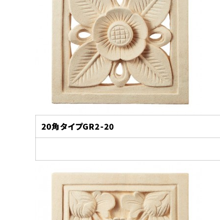
20
角タイプGR2-20