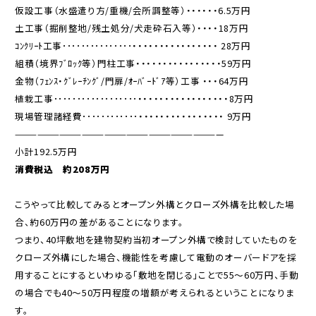
仮設工事（水盛遣り方/重機/会所調整等）・・・・・・6.5万円
土工事（掘削整地/残土処分/犬走砕石入等）・・・・18万円
ｺﾝｸﾘｰﾄ工事･･･････････････・・・・・・・・・・・・・・・・ 28万円
組積（境界ﾌﾞﾛｯｸ等）門柱工事・・・・・・・・・・・・・・・・59万円
金物（ﾌｪﾝｽ・ｸﾞﾚｰﾁﾝｸﾞ/門扉/ｵｰﾊﾞｰﾄﾞｱ等）工事 ・・・64万円
植栽工事･･････････････････・・・・・・・・・・・・・・・・・8万円
現場管理諸経費････････････・・・・・・・・・・・・・・・・ 9万円
————————————————————————————
小計192.5万円
消費税込 約208万円
こうやって比較してみるとオープン外構とクローズ外構を比較した場
合、約60万円の差があることになります。
つまり、40坪敷地を建物契約当初オープン外構で検討していたものを
クローズ外構にした場合、機能性を考慮して電動のオーバードアを採
用することにするといわゆる「敷地を閉じる」ことで55～60万円、手動
の場合でも40～50万円程度の増額が考えられるということになりま
す。