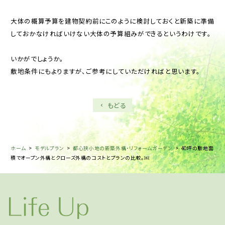
大体の概算予算を建物契約前にこのように検討しておくと新築に準備
しておかなければいけない大体の予算組みができるというわけです。
いかがでしょうか。
敷地条件にもよりますが、ご参考にしていただければと思います。
もどる
ホーム
>
モデルプラン
>
都心狭小地の新築外構・リフォームガーデン
>
40坪の敷地面
積でオープン外構とクローズ外構のコストとプランの比較。￼