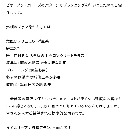
どオープン・クローズのパターンのプランニングを行いましたのでご紹
介します。
外構のプラン条件としては
意匠はナチュラル･洋風系
駐車2台
勝手口付近に大きめの土間コンクリートテラス
境界は1面のみ新設で他は既存利用
グレーチング（溝蓋必要）
多少の側溝等の補修工事が必要
道路と40cm程度の高低差
最低限の意匠は保ちつつそこまでコストが高くない適度な内容でと
いった感じとなります。意匠面はとりあえずいろいろありはしますが、
皆さんが大体ご希望される標準的な内容です。
まずはオープン外構プラン。平面図です。