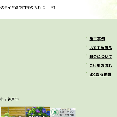
のタイヤ跡や門柱の汚れに。。。￼
施工事例
おすすめ商品
料金について
ご利用の流れ
よくある質問
宮市 / 神戸市