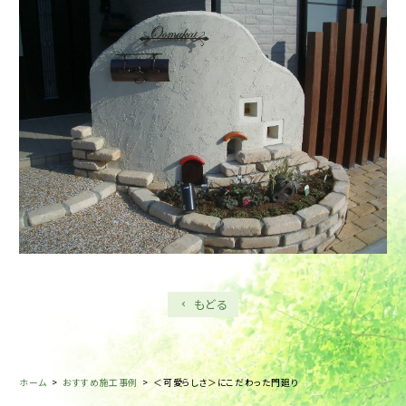
もどる
ホーム
>
おすすめ施工事例
>
＜可愛らしさ＞にこだわった門廻り