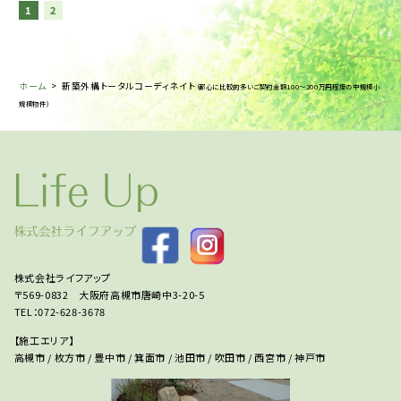
1
2
ホーム
>
新築外構トータルコーディネイト
（都心に比較的多いご契約金額100～200万円程度の中規模小
規模物件）
株式会社ライフアップ
〒569-0832 大阪府高槻市唐崎中3-20-5
TEL：072-628-3678
【施工エリア】
高槻市 / 枚方市 / 豊中市 / 箕面市 / 池田市 / 吹田市 / 西宮市 / 神戸市