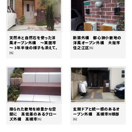
天然木と自然石を使った洋
新築外構 都心狭小敷地の
風オープン外構 ～箕面市
洋風オープン外構 大阪市
～ 3年半後の様子も添えて。
住之江区￼
￼
限られた敷地を緑豊かな空
玄関ドアと統一感のあるオ
間に 高低差のあるクロー
ープン外構 高槻市H様邸
ズ外構 高槻市￼
￼