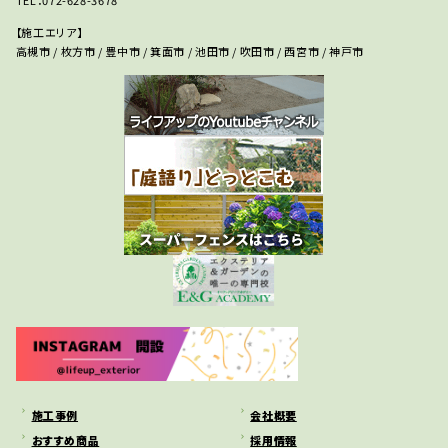
TEL：072-628-3678
【施工エリア】
高槻市 / 枚方市 / 豊中市 / 箕面市 / 池田市 / 吹田市 / 西宮市 / 神戸市
施工事例
会社概要
おすすめ商品
採用情報