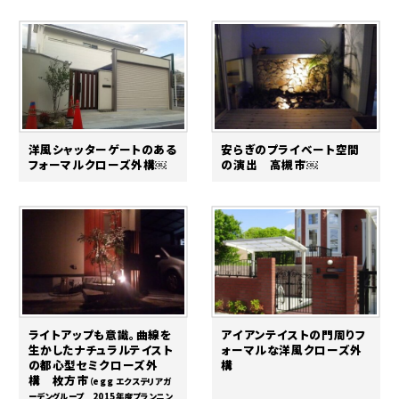
洋風シャッターゲートのある
安らぎのプライベート空間
フォーマルクローズ外構￼
の演出 高槻市￼
ライトアップも意識。曲線を
アイアンテイストの門周りフ
生かしたナチュラルテイスト
ォーマルな洋風クローズ外
の都心型セミクローズ外
構
構 枚方市
（egg エクステリアガ
ーデングループ 2015年度プランニン