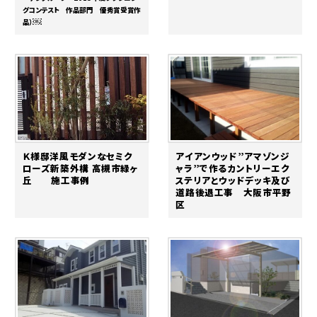
グコンテスト 作品部門 優秀賞受賞作
￼
品）
Ｋ様邸洋風モダンなセミク
アイアンウッド”アマゾンジ
ローズ新築外構 高槻市緑ヶ
ャラ”で作るカントリーエク
丘 施工事例
ステリアとウッドデッキ及び
道路後退工事 大阪市平野
区