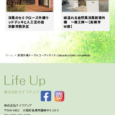
洋風のセミクローズ外構ウ
緑溢れる自然風洋風新築外
ッドデッキと人工芝の庭
構 ～施工例～【高槻市
京都市西京区
W邸】
ホーム
>
新築外構トータルコーディネイト
（ご契約金額200万円以上の大規模物件）
株式会社ライフアップ
〒569-0832 大阪府高槻市唐崎中3-20-5